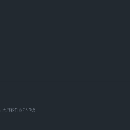
天府软件园G8-3楼