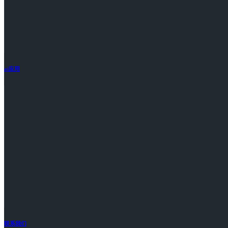
ai应用
联系我们