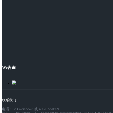
We咨询
联系我们
电话：0833-2495578 或 400-672-0899