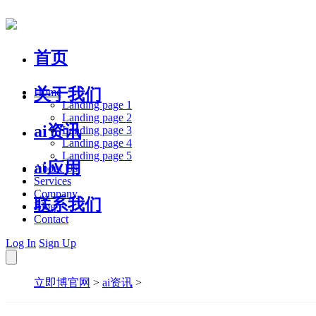
首页
关于我们
Home
Landing page 1
Landing page 2
ai资讯
Landing page 3
Landing page 4
Landing page 5
ai应用
About Us
Services
Company
联系我们
Blog
Contact
Log In
Sign Up
立即博官网
>
ai资讯
>