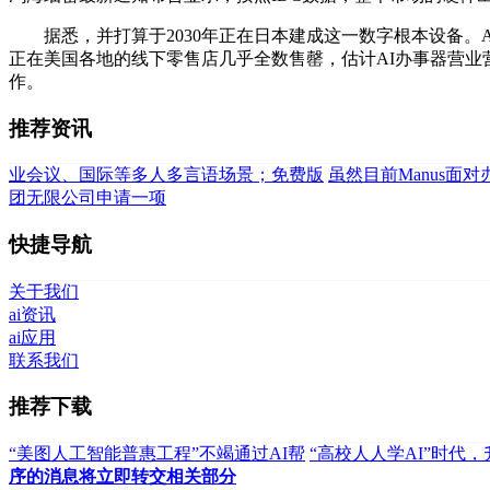
据悉，并打算于2030年正在日本建成这一数字根本设备。AI数据核心
正在美国各地的线下零售店几乎全数售罄，估计AI办事器营业营
作。
推荐资讯
业会议、国际等多人多言语场景；免费版
虽然目前Manus面
团无限公司申请一项
快捷导航
关于我们
ai资讯
ai应用
联系我们
推荐下载
“美图人工智能普惠工程”不竭通过AI帮
“高校人人学AI”时代，
序的消息将立即转交相关部分