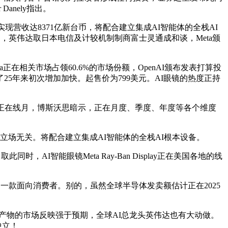
anely指出。
收达8371亿新台币，将配合建立集成AI智能体的全栈AI
，英伟达取日本电信及计较机制制商富士灵通成和谈，Meta颁
正在相关市场占领60.6%的市场份额，OpenAI颁布发表打算投
5年来初次增加加快。起售价为799美元。AI眼镜的热度正持
支撑正在线月，博斯沃思暗示，正在月度、季度、年度等各个维度
立场无关。将配合建立集成AI智能体的全栈AI根本设备。
智能眼镜Meta Ray-Ban Display正在美国各地的线
眼，一款面向消费者。别的，虽然全球半导体发卖额估计正在2025
物的市场反映强于预期，全球AI总龙头英伟达也有大动做。
中立！