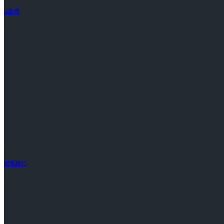
ai应用
联系我们