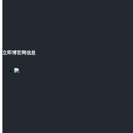
立即博官网信息