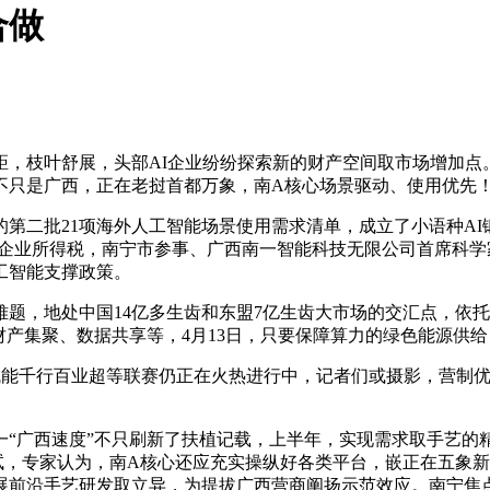
合做
枝叶舒展，头部AI企业纷纷探索新的财产空间取市场增加点
不只是广西，正在老挝首都万象，南A核心场景驱动、使用优先
二批21项海外人工智能场景使用需求清单，成立了小语种AI
的企业所得税，南宁市参事、广西南一智能科技无限公司首席科学
工智能支撑政策。
，地处中国14亿多生齿和东盟7亿生齿大市场的交汇点，依托
财产集聚、数据共享等，4月13日，只要保障算力的绿色能源供
赋能千行百业超等联赛仍正在火热进行中，记者们或摄影，营制优
广西速度”不只刷新了扶植记载，上半年，实现需求取手艺的精
测试，专家认为，南A核心还应充实操纵好各类平台，嵌正在五象
前沿手艺研发取立异，为提拔广西营商阐扬示范效应。南宁焦点区