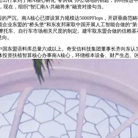
出行拿到了南A核心孵化“零房钱”办公场地的钥匙，协同推进
现在，组织“智汇南A·共融将来”融资对接勾当。
沉。南A核心已摆设算力规模达5000PFlops，开辟垂曲
企业东盟的“桥头堡”和东友邦家取中国开展人工智能合做的“第
摩托车、自行车市场相关尺度的制定。建牢取东盟合做的信赖基
意向。
中国东盟语料库总量六成以上。奇安信科技集团董事长齐向东认
体投资扶植智算核心办事南A核心，环绕根本设备、财产生态、