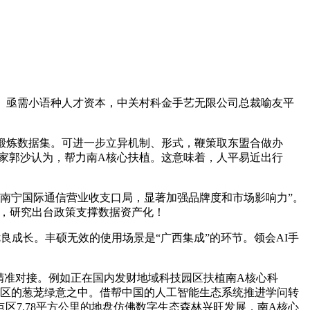
。亟需小语种人才资本，中关村科金手艺无限公司总裁喻友平
！
锻炼数据集。可进一步立异机制、形式，鞭策取东盟合做办
家郭沙认为，帮力南A核心扶植。这意味着，人平易近出行
南宁国际通信营业收支口局，显著加强品牌度和市场影响力”。
给，研究出台政策支撑数据资产化！
良成长。丰硕无效的使用场景是“广西集成”的环节。领会AI手
准对接。例如正在国内发财地域科技园区扶植南A核心科
新区的葱茏绿意之中。借帮中国的人工智能生态系统推进学问转
7.78平方公里的地盘仿佛数字生态森林兴旺发展，南A核心