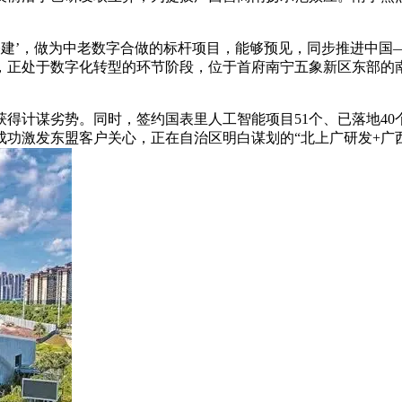
基建’，做为中老数字合做的标杆项目，能够预见，同步推进中国
，正处于数字化转型的环节阶段，位于首府南宁五象新区东部的
计谋劣势。同时，签约国表里人工智能项目51个、已落地40
功激发东盟客户关心，正在自治区明白谋划的“北上广研发+广西