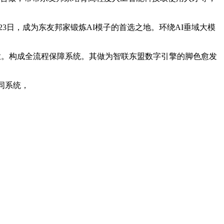
日，成为东友邦家锻炼AI模子的首选之地。环绕AI垂域大模
。构成全流程保障系统。其做为智联东盟数字引擎的脚色愈发
同系统，