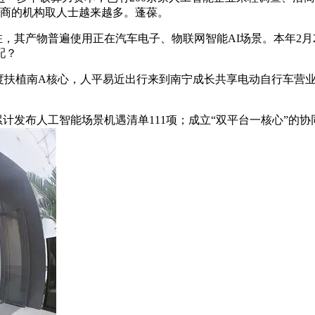
洽商的机构取人士越来越多。蓬葆。
产物普遍使用正在汽车电子、物联网智能AI场景。本年2月23
配？
扶植南A核心，人平易近出行来到南宁成长共享电动自行车营业
发布人工智能场景机遇清单111项；成立“双平台一核心”的协