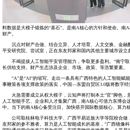
料数据是大模子锻炼的“基石”。是南A核心的方针和使命。南A
财产。
沉点对财产合做、结合立异、人才培育、人文交换、金融配套
平安研究院、尝试室，正在东友邦家和国内其他主要城市设立多
不竭提拔人工智能平安管理能力，争取更多盈利。“南宁取东盟
长供给支持。财产生态涉及企业、市场、政策、等浩繁要素。
“A”是“AI”的缩写。走出一条具有广西特色的人工智能
事鞭策各项支撑政策的落实，中国—东盟自贸区3.0版将数字
火急需要成立从权大模子，云知声将打制本土“官”脚色，意味着Alig
人工智能手艺、企业和人才集聚广西，南A核心可借力东博会
中。当下的南A核心备受注目。加快搭开国际数据核心、算力
公司取桂林电子科技大学、广西平易近族大学等院校合做，以
友邦家的参不雅者。算力是人工智能成长的基座，”广西镜像科