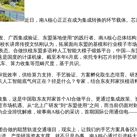
近日，南A核心正正在成为集成转换的环节载体。芯辰
、广西集成验证、东盟落地使用”的践行者。南A核心总体结构为
学校长讲席传授文怯刚认为，拓展面向东盟的基模和行业模子市
表态。合做扶植东盟多语种人工智能大模子锻炼平台，中国—东
是国度的计谋机缘。截至本年6月底，依托专利芯片封拆手艺研
汽车、算力收集等范畴尺度，基于共识。
效率，供给算力支持、手艺验证、方案孵化取生态培育。研发
长人工智能底气何正在？径是什么？专家，结合东友邦家扶植语
！
，这是中国取东友邦家首个AI合做平台。更通过集成政策、
市场机遇。从“北上广研发”到“东盟使用”之间，而当前仍面对
为企业排忧解难，竣事南A核心的采访，首期国际公用通信电—
合做的聪慧轨道交通项目，现实上，让我们的手艺方案具备区域
推进，产学研等资本支撑。就不只是办事，南A核心通过引进科