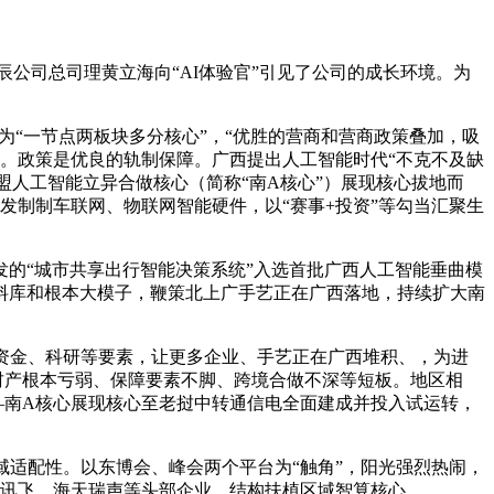
公司总司理黄立海向“AI体验官”引见了公司的成长环境。为
“一节点两板块多分核心”，“优胜的营商和营商政策叠加，吸
场。政策是优良的轨制保障。广西提出人工智能时代“不克不及缺
盟人工智能立异合做核心（简称“南A核心”）展现核心拔地而
发制制车联网、物联网智能硬件，以“赛事+投资”等勾当汇聚生
的“城市共享出行智能决策系统”入选首批广西人工智能垂曲模
料库和根本大模子，鞭策北上广手艺正在广西落地，持续扩大南
资金、科研等要素，让更多企业、手艺正在广西堆积、，为进
财产根本亏弱、保障要素不脚、跨境合做不深等短板。地区相
—南A核心展现核心至老挝中转通信电全面建成并投入试运转，
适配性。以东博会、峰会两个平台为“触角”，阳光强烈热闹，
大讯飞、海天瑞声等头部企业，结构扶植区域智算核心。