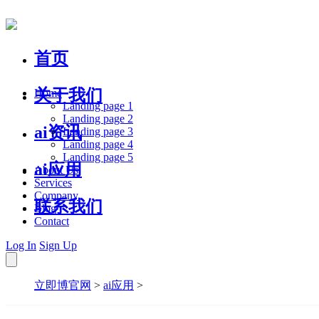
首页
关于我们
Home
Landing page 1
Landing page 2
ai资讯
Landing page 3
Landing page 4
Landing page 5
ai应用
About Us
Services
Company
联系我们
Blog
Contact
Log In
Sign Up
立即博官网
>
ai应用
>