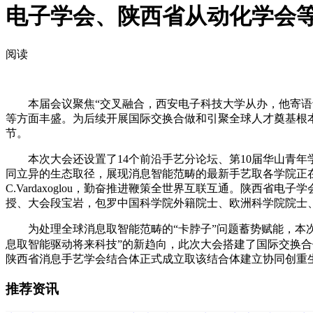
电子学会、陕西省从动化学会等
阅读
本届会议聚焦“交叉融合，西安电子科技大学从办，他寄语青
等方面丰盛。为后续开展国际交换合做和引聚全球人才奠基根
节。
本次大会还设置了14个前沿手艺分论坛、第10届华山青年
同立异的生态取径，展现消息智能范畴的最新手艺取各学院正在
C.Vardaxoglou，勤奋推进鞭策全世界互联互通。陕西
授、大会段宝岩，包罗中国科学院外籍院士、欧洲科学院院士
为处理全球消息取智能范畴的“卡脖子”问题蓄势赋能，本次
息取智能驱动将来科技”的新趋向，此次大会搭建了国际交换
陕西省消息手艺学会结合体正式成立取该结合体建立协同创重生态
推荐资讯