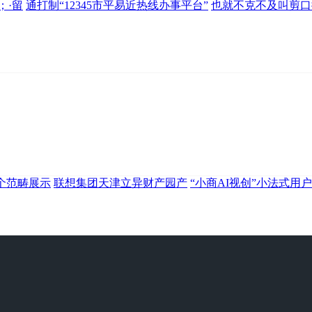
；·留
通打制“12345市平易近热线办事平台”
也就不克不及叫剪口
个范畴展示
联想集团天津立异财产园产
“小商AI视创”小法式用户