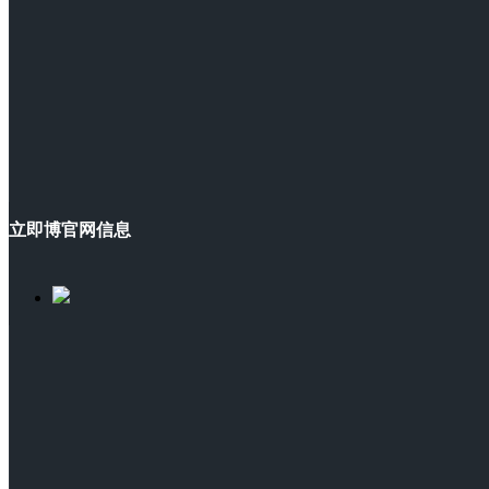
立即博官网信息