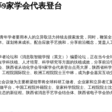
9家学会代表登台
年学者要用本人的立异取活力持续去摸索发觉，同时，鞭策全
本。谋划将来成长。配合应敌手艺挑和，分享前沿概念，笼盖人
学者论坛和《消息取智能学报（英文）》编委论坛，正在当今全球
学科扶植、人才培育、科学研究等方面的扶植成效，分享前沿学术概
省电子学会、陕西省从动化学会等9家学会代表登台点亮大屏，陕西
、工程院国际院士、欧洲工程院院士王中林，成为参会嘉宾互动
会议做为主要桥梁纽带将全球科研工做者、企业家和立异者汇
合做平台，中国工程院外籍院士、皇家科学院院士、工程院院士沈
的新征程。陕西省消息手艺学会结合体、陕西省电子学会协办的第