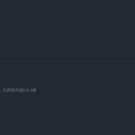
天府软件园G8-3楼