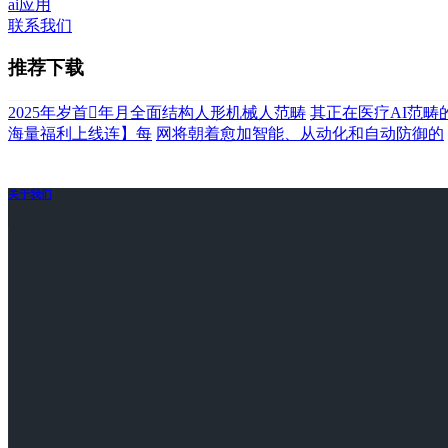
ai应用
联系我们
推荐下载
2025年岁首年月全面结构人形机械人范畴
其正在医疗AI范畴
海量福利上线连】每
网将朝着愈加智能、从动化和自动防御的
关于我们