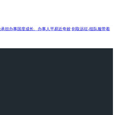
极承担办事国度成长、办事人平易近夸姣
剑取远征-组队服带着