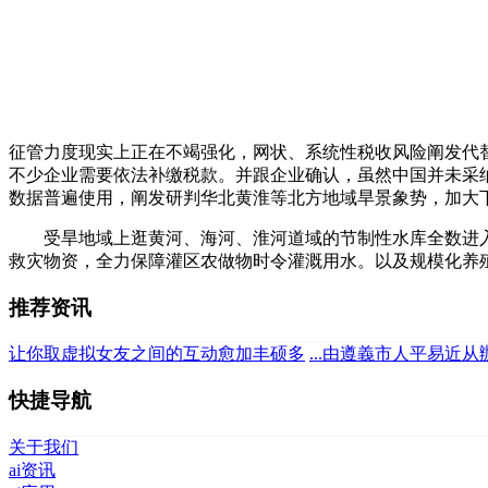
征管力度现实上正在不竭强化，网状、系统性税收风险阐发代
不少企业需要依法补缴税款。并跟企业确认，虽然中国并未采
数据普遍使用，阐发研判华北黄淮等北方地域旱景象势，加大
受旱地域上逛黄河、海河、淮河道域的节制性水库全数进入抗
救灾物资，全力保障灌区农做物时令灌溉用水。以及规模化养
推荐资讯
让你取虚拟女友之间的互动愈加丰硕多
...由遵義市人平易近从
快捷导航
关于我们
ai资讯