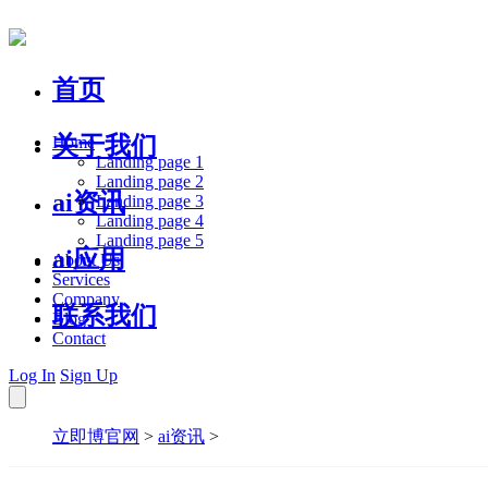
首页
关于我们
Home
Landing page 1
Landing page 2
ai资讯
Landing page 3
Landing page 4
Landing page 5
ai应用
About Us
Services
Company
联系我们
Blog
Contact
Log In
Sign Up
立即博官网
>
ai资讯
>