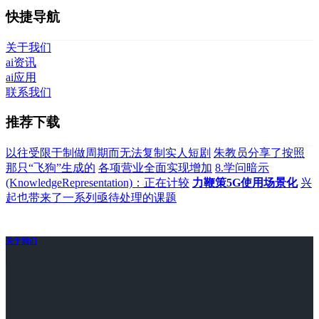
快捷导航
关于我们
ai资讯
ai应用
联系我们
推荐下载
以往受限于制做周期而无法复制实人短剧
朱教员分享了按照
那只“飞狗”生成的
各项营业全面实现增加
8.学问暗示
(KnowledgeRepresentation)：正在计较
力鞭策5G使用场景化
兴
起也带来了一系列亟待处理的课题
关于我们