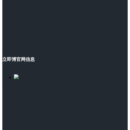
立即博官网信息