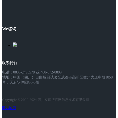
We咨询
联系我们
电话：0833-2495578 或 400-672-0899
地址：中国（四川）自由贸易试验区成都市高新区益州大道中段1858
号，天府软件园G8-3楼
Copyright © 2009-2024 四川立即博官网信息技术有限公司
网站地图