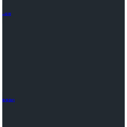
ai应用
联系我们