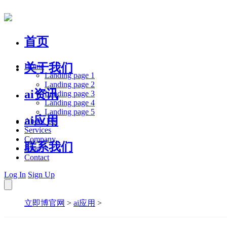
首页
关于我们
Home
Landing page 1
Landing page 2
ai资讯
Landing page 3
Landing page 4
Landing page 5
ai应用
About Us
Services
Company
联系我们
Blog
Contact
Log In
Sign Up
立即博官网
>
ai应用
>