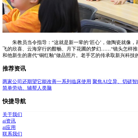
朱教员当令指导：“这就是新一辈的‘匠心’，做陶瓷就像，再用
飞的欣喜、云海穿行的酣畅、月下花圃的梦幻……“镜头怎样推
和他新生的唐代“铜红釉”做品照片。老手艺的传承取新兴科技
推荐资讯
两家公司还期望它能改善一系列临床使用
聚焦AI立异、切磋
简单劳动、辅帮人类脑
快捷导航
关于我们
ai资讯
ai应用
联系我们