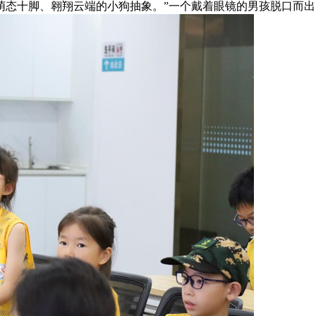
十脚、翱翔云端的小狗抽象。”一个戴着眼镜的男孩脱口而出。