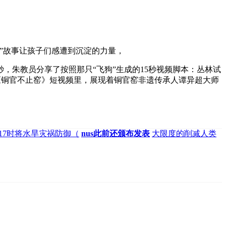
心”故事让孩子们感遭到沉淀的力量，
秒，朱教员分享了按照那只“飞狗”生成的15秒视频脚本：丛林试
到《铜官不止窑》短视频里，展现着铜官窑非遗传承人谭异超大师
日17时将水旱灾祸防御（
nus此前还颁布发表
大限度的削减人类