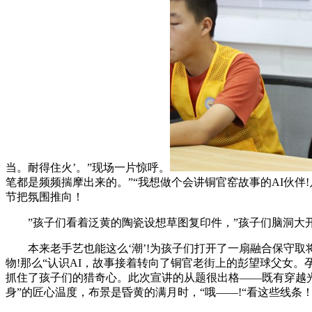
当。耐得住火’。”现场一片惊呼。
笔都是频频揣摩出来的。”“我想做个会讲铜官窑故事的AI伙伴
节把氛围推向！
”孩子们看着泛黄的陶瓷设想草图复印件，”孩子们脑洞大开：
本来老手艺也能这么‘潮’!为孩子们打开了一扇融合保守取
物!那么“认识AI，故事接着转向了铜官老街上的彭望球父女。孕
抓住了孩子们的猎奇心。此次宣讲的从题很出格——既有穿越光
身”的匠心温度，布景是昏黄的满月时，“哦——!“看这些线条