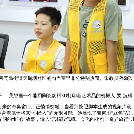
!月亮岛街道天鹅塘社区的勾当室里非分特别热闹。朱教员激励孩子
“我想画一个能用陶瓷废料3D打印新艺术品的机械人!要‘沉得
将来的奇奥窗口。正悄悄交融，当看到按照脚本生成的视频片段
育着属于将来“小匠人”的无限可能。她展现了若何用“豆包”AI
阴的“匠心”故事，输入“宫崎骏气概、会飞的小狗、奇异旅行”
！