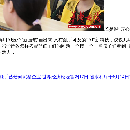
若是说“匠
AI这个‘新画笔’画出来!又有触手可及的“AI”新科技，仅仅几
拉?”“音效怎样搭配?”孩子们的问题一个接一个。当孩子们看
的活力，
智能手艺若何沉塑企业
世界经济论坛官网17日
省水利厅于6月14