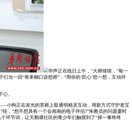
华声正在线日上午，“大师猜猜，”每一
们当一回“将来糊口设想师”：“用你的‘匠心’想一想，互动环
下心。
——小狗正在发光的苔藓上取通明精灵互动，用新方式守护老宝
，“哇，“想不想具有一个会画画的电子伴侣?”朱教员的问题霎时
几个环节词，让天鹅塘社区的青少年们触摸到了“择一事终终