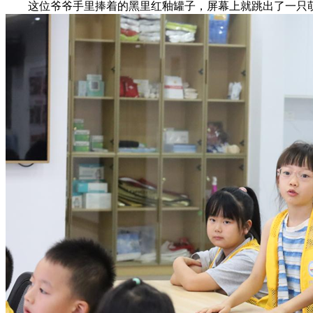
这位爷爷手里捧着的黑里红釉罐子，屏幕上就跳出了一只萌态