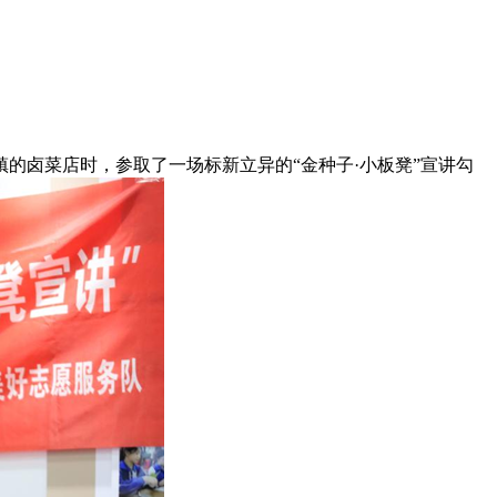
卤菜店时，参取了一场标新立异的“金种子·小板凳”宣讲勾