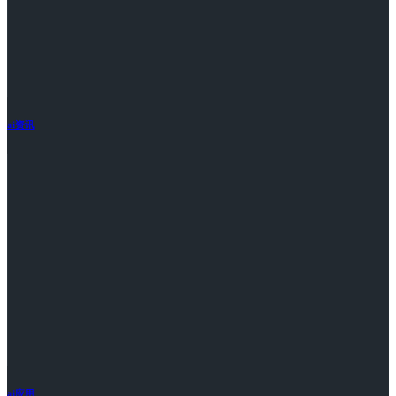
ai资讯
ai应用