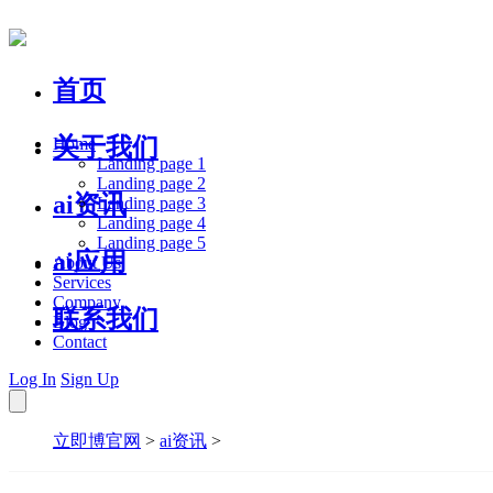
首页
关于我们
Home
Landing page 1
Landing page 2
ai资讯
Landing page 3
Landing page 4
Landing page 5
ai应用
About Us
Services
Company
联系我们
Blog
Contact
Log In
Sign Up
立即博官网
>
ai资讯
>