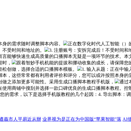
本身的需求随时调整脚本内容。
正在数字化时代人工智能（）
。不受时间和地址的。
3. 注册账号：安拆完成后！不受时间
而言能够快速生成高质量的口播脚本无疑是一项环节的技术。本
程时，
跟着智妙手机机能的提拔和挪动收集的成长，请保障您
轻松创做，选择合适的口播脚本模板。
1. 输入从题：正在中
播脚本，这些常常都有利用者评价和评分，您可以或许按照本身
创做之添加更多可能性。采用生成口播脚本教程手机版，
通过
正在使用商铺中搜刮并选择一款口碑优良的生成口播脚本教程。控
照您的需求，以下是选择手机版教程的几个起因：4. 导出脚本：
.由遵義市人平易近从辦
业界视为是正在为中国版“苹果智能”落
A