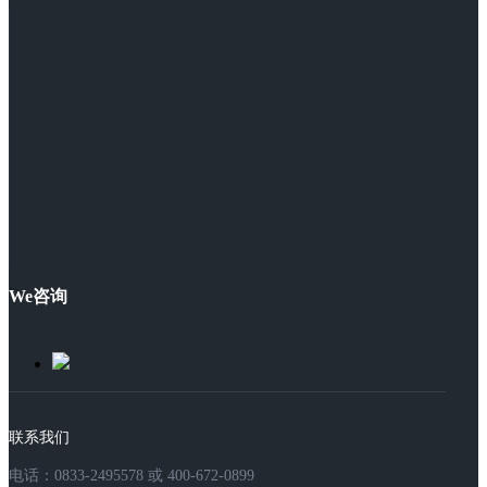
We咨询
联系我们
电话：0833-2495578 或 400-672-0899