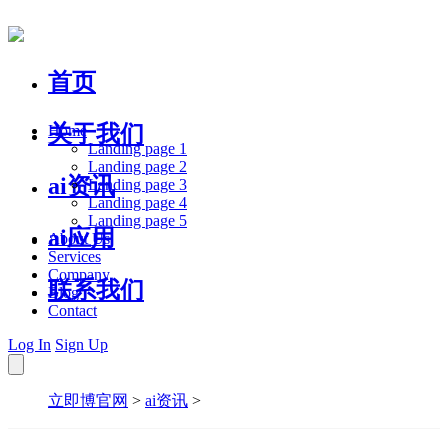
首页
关于我们
Home
Landing page 1
Landing page 2
ai资讯
Landing page 3
Landing page 4
Landing page 5
ai应用
About Us
Services
Company
联系我们
Blog
Contact
Log In
Sign Up
立即博官网
>
ai资讯
>