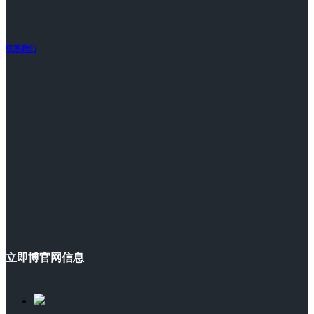
联系我们
立即博官网信息