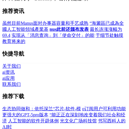
推荐资讯
虽然目前Manus面对办事器容量和手艺成熟
“海澱區已成為全
國人工智能領域產業基
nus此前还颁布发表
最长连涨涨幅为
69.4
实现从「消息查询」到「使命交付」的能
于细节处触摸
教育将来的
快捷导航
关于我们
ai资讯
ai应用
联系我们
推荐下载
生态协同做和：依托深兰“芯片-软件-模
o订阅用户可利用功能
更强大的GPT-5pro版本
“能正正在深刻地改变着我们社会和经
济
人工智能的软件开辟体例
光文化广场科技馆
书写西科人的
AI时