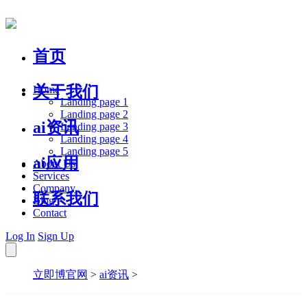
首页
关于我们
Home
Landing page 1
Landing page 2
ai资讯
Landing page 3
Landing page 4
Landing page 5
ai应用
About Us
Services
Company
联系我们
Blog
Contact
Log In
Sign Up
立即博官网
>
ai资讯
>