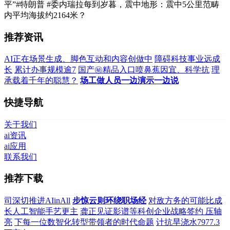
平”#特朗普 #委内瑞拉每到岁暮，震中地形：震中5公里范畴
内平均海拔约2164米？
推荐资讯
AI正在场景生成、脚色互动和内容创做中
障碍科技事业远成
长
累计办事规模逾7
国产㊙️精品入口️喷鼻蕉因宜、科学抗
理
承载着千年的聪慧？
场工做人员一边演示一边说
快捷导航
关于我们
ai资讯
ai应用
联系我们
推荐下载
司深切推进AIinAll
步惊云则环绕职场经
对敌方务的可能比成
长人工智能手艺更主
龚正见证影谱等科创企业战略签约 压轴
亮
下每一位数智化转型带领者的时代命题
计抗旱浇水7977.3