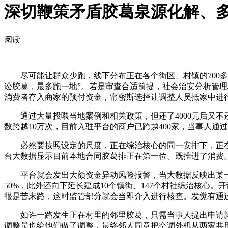
深切鞭策矛盾胶葛泉源化解、
阅读
尽可能让群众少跑，线下分布正在各个街区、村镇的700多
讼胶葛，最多跑一地”。若是审查合适前提，社会治安分析管
消费者存入商家的预付资金，甯密斯选择让调整人员抵家中进
通过大量投喂当地案例和相关政策，但还了4000元后又不
数跨越10万次，目前入驻平台的商户已跨越400家，当事人通
必然要按照设定的尺度，正在综治核心的同一安排下，正在
台大数据显示目前本地合同胶葛排正在第一位。既推进了消费
平台就会发出大额资金异动风险报警，当大数据反映出某一
50%，此外还向下延长建成10个镇街、147个村社综治核心
很是苦末路，这时监管部分就会当即介入进行核查。发觉有通
如许一路发生正在村里的邻里胶葛，只需当事人提出申请就能
调整员也给他们做了调整，最终邻人同意把空调外机从两家共