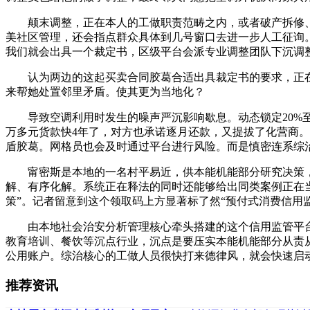
颠末调整，正在本人的工做职责范畴之内，或者破产拆修、搬
美社区管理，还会指点群众具体到几号窗口去进一步人工征询
我们就会出具一个裁定书，区级平台会派专业调整团队下沉调
认为两边的这起买卖合同胶葛合适出具裁定书的要求，正在
来帮她处置邻里矛盾。使其更为当地化？
导致空调利用时发生的噪声严沉影响歇息。动态锁定20%至3
万多元货款快4年了，对方也承诺逐月还款，又提拔了化营商
盾胶葛。网格员也会及时通过平台进行风险。而是慎密连系综
甯密斯是本地的一名村平易近，供本能机能部分研究决策，一
解、有序化解。系统正在释法的同时还能够给出同类案例正在当
策”。记者留意到这个领取码上方显著标了然“预付式消费信用
由本地社会治安分析管理核心牵头搭建的这个信用监管平台，
教育培训、餐饮等沉点行业，沉点是要压实本能机能部分从责
公用账户。综治核心的工做人员很快打来德律风，就会快速启
推荐资讯