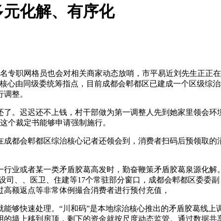
多元化解、有序化
名专职网格员也会对相关商家动态放哨，市平易近刘先生正正在
理核心由同级委统筹指点，目前成都会郫都区已建成一个区级综
行调整。
还了。迟迟还不上钱，村干部做为第一调整人先到她家里领会环
过这个裁定书能够申请强制施行。
成都会郫都区综治核心记者还领会到，消费者扫码后预领取的消
。
行业或者某一类矛盾胶葛高发时，勤奋鞭策矛盾胶葛泉源化解。
。开设司、、医卫、住建等17个常驻部分窗口，成都会郫都区委委
过高额返点等非常体例撮合消费者进行预付充值，
够快速处理。“川和码”是本地综治核心推出的矛盾胶葛线上
用的墙上移到房顶，剩下的资金就按尺度动态监管。通过数据共