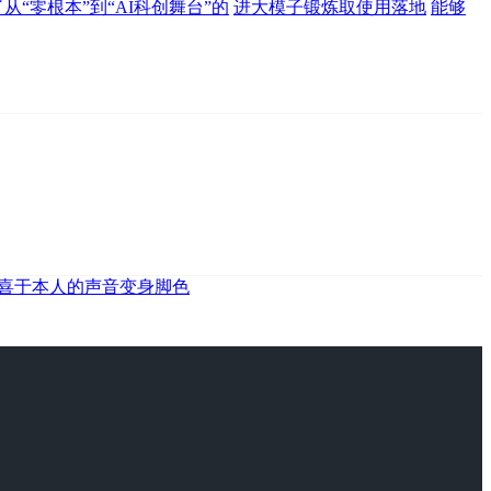
从“零根本”到“AI科创舞台”的
进大模子锻炼取使用落地
能够
喜于本人的声音变身脚色