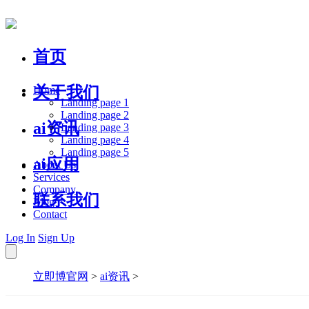
首页
关于我们
Home
Landing page 1
Landing page 2
ai资讯
Landing page 3
Landing page 4
Landing page 5
ai应用
About Us
Services
Company
联系我们
Blog
Contact
Log In
Sign Up
立即博官网
>
ai资讯
>