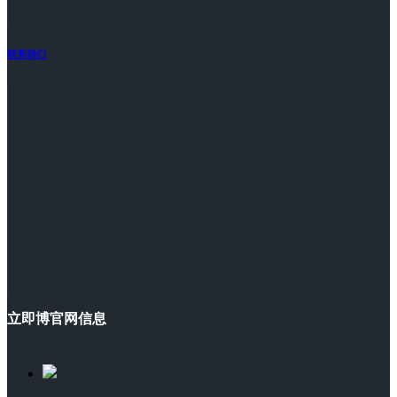
联系我们
立即博官网信息