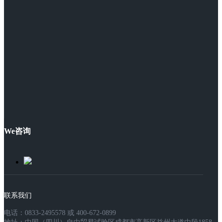
We咨询
联系我们
电话：0833-2495578 或 400-672-0899
地址：中国（四川）自由贸易试验区成都市高新区益州大道中段1858