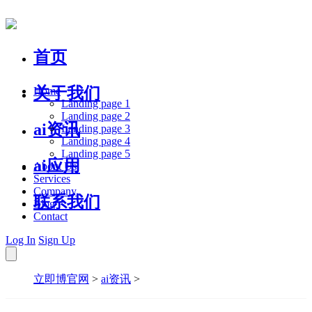
首页
关于我们
Home
Landing page 1
Landing page 2
ai资讯
Landing page 3
Landing page 4
Landing page 5
ai应用
About Us
Services
Company
联系我们
Blog
Contact
Log In
Sign Up
立即博官网
>
ai资讯
>