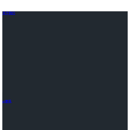
关于我们
ai资讯