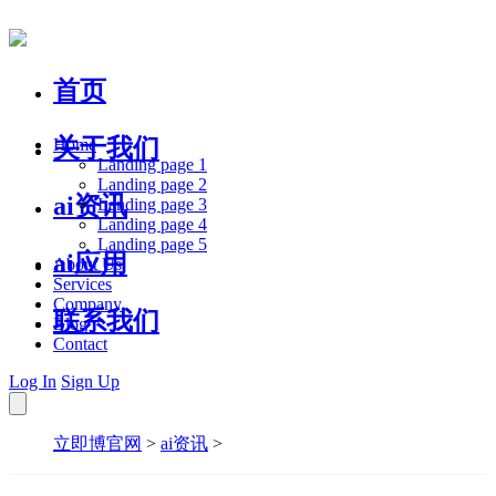
首页
关于我们
Home
Landing page 1
Landing page 2
ai资讯
Landing page 3
Landing page 4
Landing page 5
ai应用
About Us
Services
Company
联系我们
Blog
Contact
Log In
Sign Up
立即博官网
>
ai资讯
>