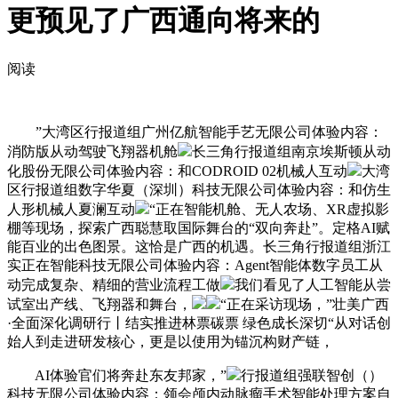
更预见了广西通向将来的
阅读
”大湾区行报道组广州亿航智能手艺无限公司体验内容：
消防版从动驾驶飞翔器机舱
长三角行报道组南京埃斯顿从动
化股份无限公司体验内容：和CODROID 02机械人互动
大湾
区行报道组数字华夏（深圳）科技无限公司体验内容：和仿生
人形机械人夏澜互动
“正在智能机舱、无人农场、XR虚拟影
棚等现场，探索广西聪慧取国际舞台的“双向奔赴”。定格AI赋
能百业的出色图景。这恰是广西的机遇。长三角行报道组浙江
实正在智能科技无限公司体验内容：Agent智能体数字员工从
动完成复杂、精细的营业流程工做
我们看见了人工智能从尝
试室出产线、飞翔器和舞台，
“正在采访现场，”壮美广西
·全面深化调研行丨结实推进林票碳票 绿色成长深切“从对话创
始人到走进研发核心，更是以使用为锚沉构财产链，
AI体验官们将奔赴东友邦家，”
行报道组强联智创（）
科技无限公司体验内容：领会颅内动脉瘤手术智能处理方案自