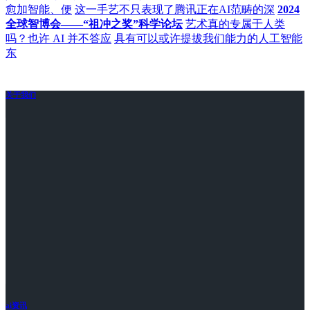
愈加智能、便
这一手艺不只表现了腾讯正在AI范畴的深
2024
全球智博会——“祖冲之奖”科学论坛
艺术真的专属于人类
吗？也许 AI 并不答应
具有可以或许提拔我们能力的人工智能
东
关于我们
ai资讯