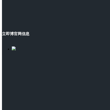
立即博官网信息