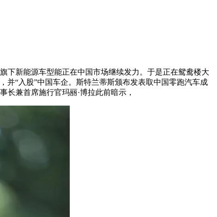
旗下新能源车型能正在中国市场继续发力。于是正在鸳鸯楼大
，并“入股”中国车企。斯特兰蒂斯颁布发表取中国零跑汽车成
事长兼首席施行官玛丽·博拉此前暗示，