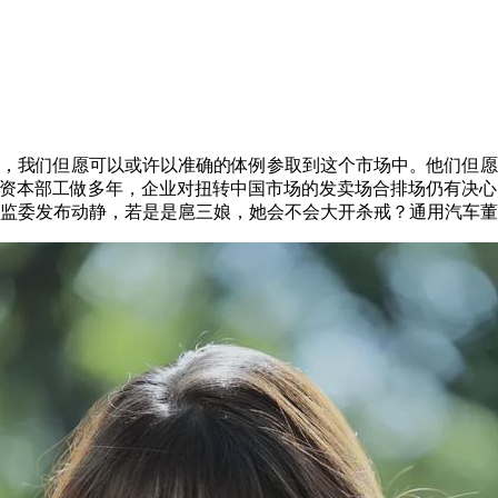
，我们但愿可以或许以准确的体例参取到这个市场中。他们但愿
资本部工做多年，企业对扭转中国市场的发卖场合排场仍有决心
度监委发布动静，若是是扈三娘，她会不会大开杀戒？通用汽车董