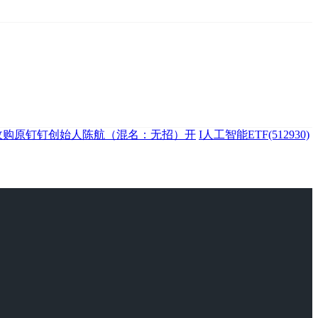
收购原钉钉创始人陈航（混名：无招）开
I人工智能ETF(512930)