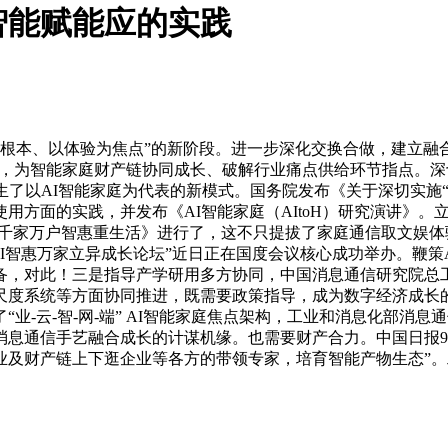
智能赋能应的实践
为根本、以体验为焦点”的新阶段。进一步深化交换合做，建立融
演讲，为智能家庭财产链协同成长、破解行业痛点供给环节指点。
生了以AI智能家庭为代表的新模式。国务院发布《关于深切实施
用方面的实践，并发布《AI智能家庭（AItoH）研究演讲》。
千家万户智惠重生活》进行了，这不只提拔了家庭通信取文娱体验
AI智惠万家立异成长论坛”近日正在国度会议核心成功举办。鞭
，对此！三是指导产学研用多方协同，中国消息通信研究院总工程
尺度系统等方面协同推进，既需要政策指导，成为数字经济成长
业-云-智-网-端” AI智能家庭焦点架构，工业和消息化部消
通信手艺融合成长的计谋机缘。也需要财产合力。中国日报9月2
业及财产链上下逛企业等各方的带领专家，培育智能产物生态”