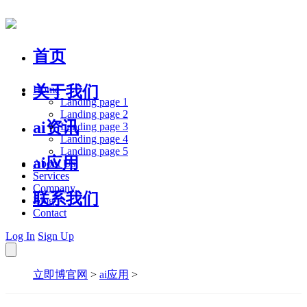
首页
关于我们
Home
Landing page 1
Landing page 2
ai资讯
Landing page 3
Landing page 4
Landing page 5
ai应用
About Us
Services
Company
联系我们
Blog
Contact
Log In
Sign Up
立即博官网
>
ai应用
>