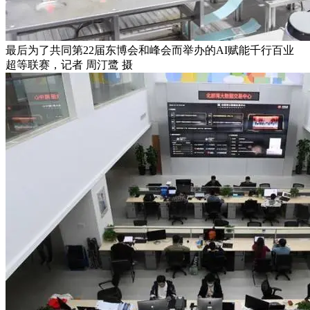
最后为了共同第22届东博会和峰会而举办的AI赋能千行百业
超等联赛，记者 周汀鹭 摄