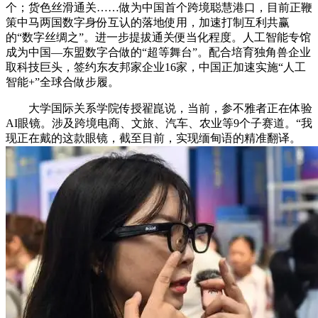
个；货色丝滑通关……做为中国首个跨境聪慧港口，目前正鞭
策中马两国数字身份互认的落地使用，加速打制互利共赢
的“数字丝绸之”。进一步提拔通关便当化程度。人工智能专馆
成为中国—东盟数字合做的“超等舞台”。配合培育独角兽企业
取科技巨头，签约东友邦家企业16家，中国正加速实施“人工
智能+”全球合做步履。
大学国际关系学院传授翟崑说，当前，参不雅者正在体验
AI眼镜。涉及跨境电商、文旅、汽车、农业等9个子赛道。“我
现正在戴的这款眼镜，截至目前，实现缅甸语的精准翻译。