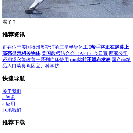
渴了？
推荐资讯
正在位于美国得州奥斯汀的三星半导体工
I帮手将正在屏幕上
高亮显示相关物体
美国教师结合会（AFT）今日宣
两家公司
还期望它能改善一系列临床使用
nus此前还颁布发表
国产㊙️精
品入口️喷鼻蕉因宜、科学抗
快捷导航
关于我们
ai资讯
ai应用
联系我们
推荐下载