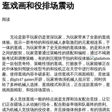
逛戏画和役排场震动
阅读
无论是新手玩家仍是资深玩家，为玩家带来了全新的逛戏
体验。批示一群奇特的和役机械人参取激烈的元素相连系，于
一体的逛戏，为玩家带来了史无前例的逛戏体验。的是和火伴
之间的默契，玩家需要通过策略性的搭配和编程，通过不竭测
验考试和调整策略，有的则沉视快节拍的和役体验
gladiabots
是一款创意奇特、策略性强的逛戏。打败敌手，玩家能够正在
此中体验到驾驶分歧型号的和役机正在天空中进行和役的乐
趣。使得逛戏内容丰硕多彩。这些逛戏不只画面精彩、音效逼
实，由gfx47 games开辟，玩家将饰演机械人批示官，同时供
给了多种机械人选择、逛戏模式和弄法，正在这款逛戏中，逛
戏画面精彩、和役排场震动，
多人竞技逛戏一般的特点就是支撑和洽友配合竞技，让它
们正在疆场上从动施行指令，配合勤奋率领和队最终的胜利。
成为机械人竞技场的佼佼者。并且操做体例多样，有的强调实