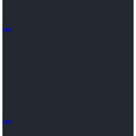
ai资讯
ai应用