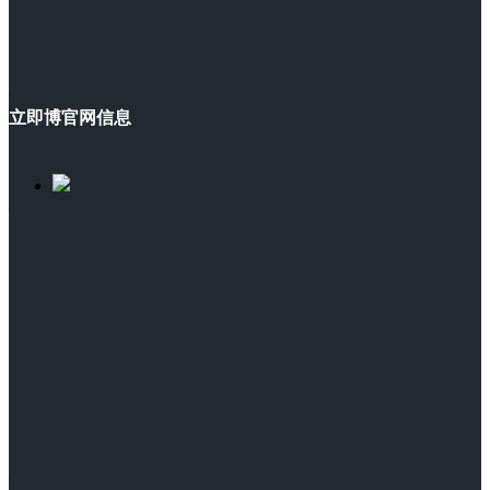
立即博官网信息