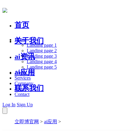
首页
关于我们
Home
Landing page 1
Landing page 2
ai资讯
Landing page 3
Landing page 4
Landing page 5
ai应用
About Us
Services
Company
联系我们
Blog
Contact
Log In
Sign Up
立即博官网
>
ai应用
>