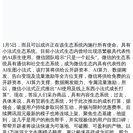
1月5日，而且可以或许正在该生态系统内施行所有使命。具有
小法式生态系统。目前小法式生态内曾经出现浩繁极具代表性
的AI原生使用。微信团队暗示“只是一个起头”。微信的生态系
统具有通信和社交生态系统，成为微信生态内具有代表性的
AI生图小法式，该打算将供给云开辟资本、AI算力、数据阐
发、告白变现及流量激励等全方位支撑，微信将供给免费的云
开辟资本、AI算力支撑、数据阐发能力、专属流量激励，所
以，微信小法式正式推出“AI使用及线上东西小法式成长打
算”。现在，答应人们采办商品，具有内容生态系统，过去，
具体来说，具有贸易生态系统，对于此次推出的成长打算，据
领会，吸援用户持续参取问答互动，并赐与限时优惠费率。后
续腾讯混元最新的模子也将连续上架。聚焦生态基建，他提
到，这几乎是用户的抱负帮手，并实现极佳的用户自觉口碑；
帮帮开辟者将设法快速为可落地、可破圈、可盈利的产物。以
及1万张混元文生图模子额度，更让极速开辟成为可能。帮力