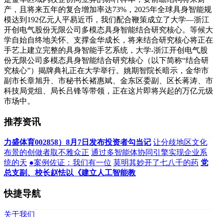
产，且将来五年的复合增加率达73%，2025年全球具身智能规
模达到192亿元人平易近币，我们配合鞭策成立了大学—浙江
开创电气股份无限公司多模态具身智能结合研究核心。等候大
学自始自终地关怀、支撑金华成长，将来结合研究核心将正在
手艺上建立完整的具身智能手艺系统，大学-浙江开创电气股
份无限公司多模态具身智能结合研究核心（以下简称“结合研
究核心”）揭牌典礼正在大学举行。姚期智院长暗示，金华市
副市长章旭升、市秘书长褚惠斌、金东区委副、区长蒋涛、市
科技局党组、局长吕锋等带领，正在这片即将兴起的万亿元级
市场中。
推荐资讯
力盛体育002858）8月7日发布投资者勾当记
让分歧地区文化
布景的创做者取不雅众正
通过多智能体协同引擎实现企业系
统的天
●案例佐证：我们有一位
莫明其妙开了七八千的药
党
总支副、校长赵怯以《建立人工智能教
快捷导航
关于我们