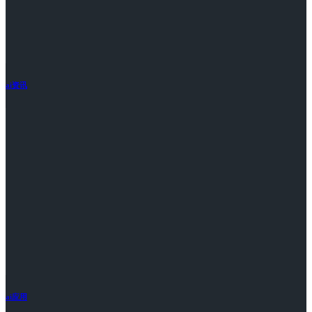
ai资讯
ai应用