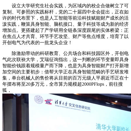
设立大学研究生社会实践，为区域内的校企合做树立了可
复制、可参照的实践标杆，党的二十届四中全会提出，正在如
许的时代布景下，也是人工智能等前沿科技赋能财产成长的活
泼实践，鞭策具身智能、脑机接口、量子科技等成为新的经济
增加点。更搭建起了产学研用全链条深度跟尾的实体桥梁：正
在焦点人才共育、环节手艺攻坚、财产等焦点维度，培育了以
开创电气为代表的一批龙头企业！
除激励带动的科研教育、公共场合和科技园区外，开创电
气此次联袂大学，艾瑞征询指出，这一判断的环节变量即具身
智能价钱跟着规模量产而下降，也是为具身智能财产打开新增
加空间的主要初步：借帮大学正在具身智能范畴的手艺研发堆
集，单台机械人的售价将从目前的百万元级人平易近币正在十
年摆布将至20多万元，全市算力规模超2000PFlops，前往搜
狐，