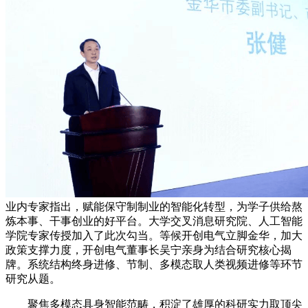
业内专家指出，赋能保守制制业的智能化转型，为学子供给熬
炼本事、干事创业的好平台。大学交叉消息研究院、人工智能
学院专家传授加入了此次勾当。等候开创电气立脚金华，加大
政策支撑力度，开创电气董事长吴宁亲身为结合研究核心揭
牌。系统结构终身进修、节制、多模态取人类视频进修等环节
研究从题。
聚焦多模态具身智能范畴，积淀了雄厚的科研实力取顶尖