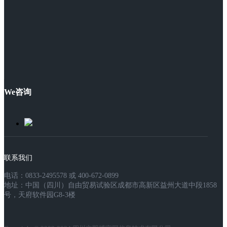
We咨询
联系我们
电话：0833-2495578 或 400-672-0899
地址：中国（四川）自由贸易试验区成都市高新区益州大道中段1858
号，天府软件园G8-3楼