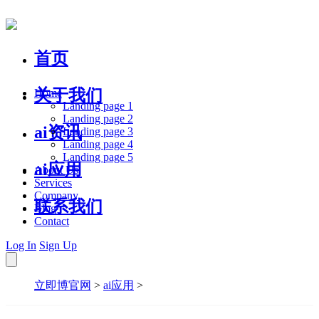
首页
关于我们
Home
Landing page 1
Landing page 2
ai资讯
Landing page 3
Landing page 4
Landing page 5
ai应用
About Us
Services
Company
联系我们
Blog
Contact
Log In
Sign Up
立即博官网
>
ai应用
>