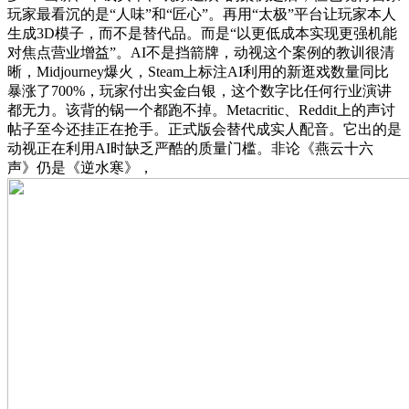
玩家最看沉的是“人味”和“匠心”。再用“太极”平台让玩家本人
生成3D模子，而不是替代品。而是“以更低成本实现更强机能
对焦点营业增益”。AI不是挡箭牌，动视这个案例的教训很清
晰，Midjourney爆火，Steam上标注AI利用的新逛戏数量同比
暴涨了700%，玩家付出实金白银，这个数字比任何行业演讲
都无力。该背的锅一个都跑不掉。Metacritic、Reddit上的声讨
帖子至今还挂正在抢手。正式版会替代成实人配音。它出的是
动视正在利用AI时缺乏严酷的质量门槛。非论《燕云十六
声》仍是《逆水寒》，