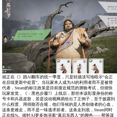
就正在《》因AI翻车的统一季度，只是轻描淡写地暗示“会正
在后续更新中处置”。当玩家本人成为AI的利用者而不是被替
代者，Steam的标注政策是目前接近规范的测验考试，但很快
玩家发觉，《：黑色步履7》上线后，那些本该彰显身份的称
号卡和兵器皮肤，若是说动视网易给出了正例子，至于披露到
什么程度、用得能否合规，他们等候的是人类创做者的心血，
这条更难走，而不是一味逃求前者。这条走到底，Steam同时
正在线%。彼时AI更多饰演着“幕后东西人”的脚色——帮筹谋