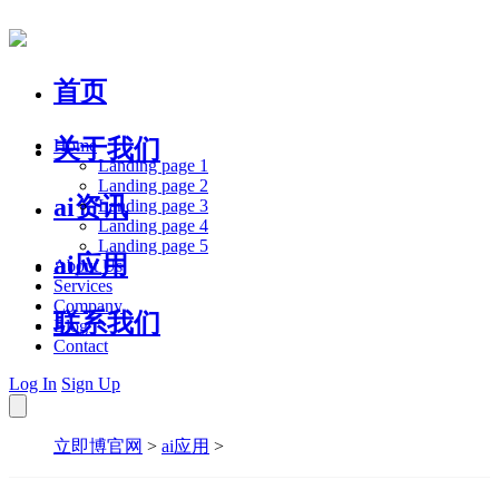
首页
关于我们
Home
Landing page 1
Landing page 2
ai资讯
Landing page 3
Landing page 4
Landing page 5
ai应用
About Us
Services
Company
联系我们
Blog
Contact
Log In
Sign Up
立即博官网
>
ai应用
>