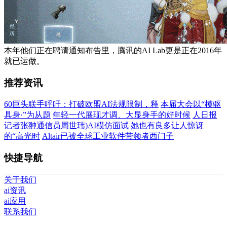
本年他们正在聘请通知布告里，腾讯的AI Lab更是正在2016年
就已运做。
推荐资讯
60巨头联手呼吁：打破欧盟AI法规限制，释
本届大会以“模驱
具身·”为从题
年轻一代展现才调、大显身手的好时候
人日报
记者张翀通信员周世玮)AI模仿面试
她也有良多让人惊讶
的“高光时
Altair已被全球工业软件带领者西门子
快捷导航
关于我们
ai资讯
ai应用
联系我们