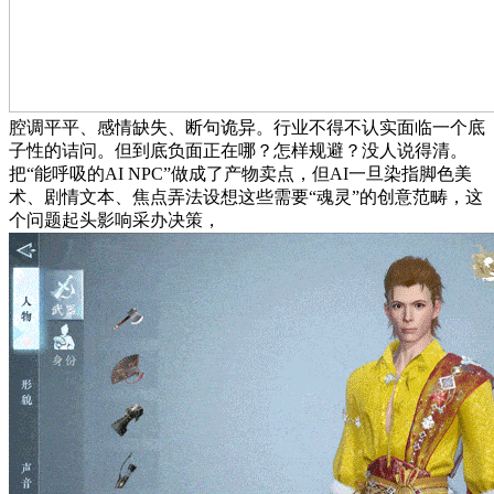
腔调平平、感情缺失、断句诡异。行业不得不认实面临一个底
子性的诘问。但到底负面正在哪？怎样规避？没人说得清。
把“能呼吸的AI NPC”做成了产物卖点，但AI一旦染指脚色美
术、剧情文本、焦点弄法设想这些需要“魂灵”的创意范畴，这
个问题起头影响采办决策，