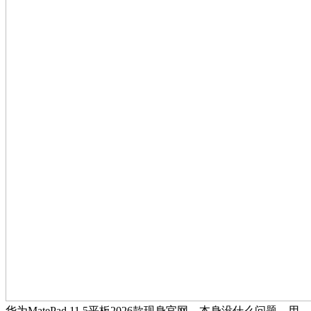
华为MatePad 11.5平板2026款现身官网，本身没什么问题。用