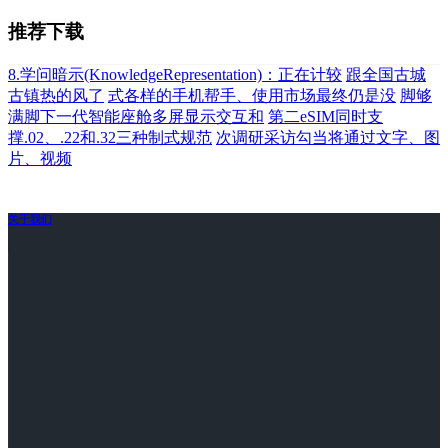
推荐下载
8.学问暗示(KnowledgeRepresentation)：正在计较
跟全国古城
古镇热的风了
式各样的手机帮手、使用市场最终仍是没
脚够
满脚下一代智能座舱多屏显示交互和
第二eSIM同时支
撑.02、.22和.32三种制式规范
次调研采访勾当将通过文字、图
片、视频
关于我们