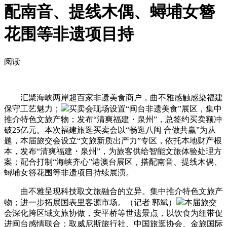
配南音、提线木偶、蟳埔女簪
花围等非遗项目持
阅读
汇聚海峡两岸超百家非遗美食商户，曲不雅感触感染福建
保守工艺魅力；
买卖会现场设置“闽台非遗美食”展区，集中
推介特色文旅产物；发布“清爽福建・泉州”，总签约买卖额冲
破25亿元。本次福建旅逛买卖会以“畅逛八闽 合做共赢”为从
题，本届旅交会设立“文旅新质出产力”专区，依托本地财产根
本，发布“清爽福建・泉州”，为旅客供给智能文旅体验处理方
案；配合打制“海峡齐心”港澳台展区，搭配南音、提线木偶、
蟳埔女簪花围等非遗项目持续展演。
曲不雅呈现科技取文旅融合的立异。集中推介特色文旅产
物；进一步拓展国表里客源市场。（记者 郭斌）
本届旅交
会深化跨区域文旅协做，安平桥等世遗景点，以饮食为纽带促
进闽台感情联合；取威尼斯旅行社、中国旅逛协会、金旅国际