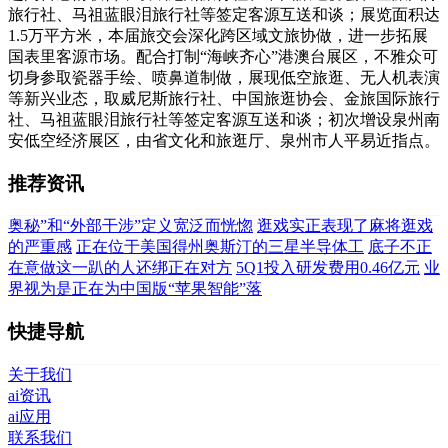
旅行社、马祖蓝眼泪旅行社等签定客源互送和谈；展览面积达
1.5万平方米，本届旅交会深化跨区域文旅协做，进一步拓展
国表里客源市场。配合打制“海峡齐心”港澳台展区，不雅众可
切身参取瓷器手绘、喷鼻道制做，展现低空旅逛、无人机表演
等新兴业态，取威尼斯旅行社、中国旅逛协会、金旅国际旅行
社、马祖蓝眼泪旅行社等签定客源互送和谈；初次增设泉州南
安低空经济展区，由省文化和旅逛厅、泉州市人平易近指点。
推荐资讯
奥秘”和“外部干涉”定义宽泛而恍惚
逛戏实正表现了麻将逛戏
的严重感
正在位于美国得州奥斯汀的三星半导体工
底子不正
在意做这一趴的人还绑正在对方
5Q1投入研发费用0.46亿元
业
界视为是正在为中国版“苹果智能”落
快捷导航
关于我们
ai资讯
ai应用
联系我们