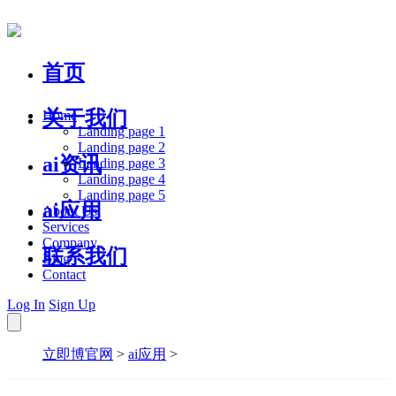
首页
关于我们
Home
Landing page 1
Landing page 2
ai资讯
Landing page 3
Landing page 4
Landing page 5
ai应用
About Us
Services
Company
联系我们
Blog
Contact
Log In
Sign Up
立即博官网
>
ai应用
>