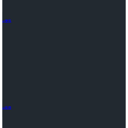
ai资讯
ai应用