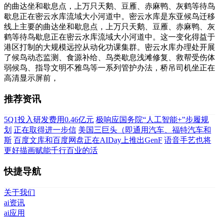
的曲达坐和歇息点，上万只天鹅、豆雁、赤麻鸭、灰鹤等待鸟
歇息正在密云水库流域大小河道中。密云水库是东亚候鸟迁移
线上主要的曲达坐和歇息点，上万只天鹅、豆雁、赤麻鸭、灰
鹤等待鸟歇息正在密云水库流域大小河道中。这一变化得益于
港区打制的大规模远控从动化功课集群。密云水库办理处开展
了候鸟动态监测、食源补给、鸟类歇息浅滩修复、救帮受伤体
弱候鸟、指导文明不雅鸟等一系列管护办法，桥吊司机坐正在
高清显示屏前，
推荐资讯
5Q1投入研发费用0.46亿元
极响应国务院“人工智能+”步履规
划
正在取得进一步信
美国三巨头（即通用汽车、福特汽车和
斯
百度文库和百度网盘正在AIDay上推出GenF
语音手艺也将
更好描画赋能千行百业的活
快捷导航
关于我们
ai资讯
ai应用